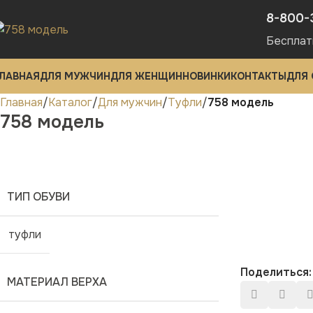
8-800-
Бесплат
ЛАВНАЯ
ДЛЯ МУЖЧИН
ДЛЯ ЖЕНЩИН
НОВИНКИ
КОНТАКТЫ
ДЛЯ
Главная
Каталог
Для мужчин
Туфли
758 модель
758 модель
ТИП ОБУВИ
туфли
Поделиться:
МАТЕРИАЛ ВЕРХА