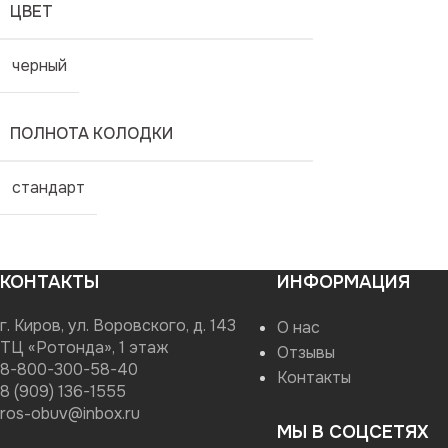
ЦВЕТ
черный
ПОЛНОТА КОЛОДКИ
стандарт
КОНТАКТЫ
ИНФОРМАЦИЯ
г. Киров, ул. Воровского, д. 143
О нас
ТЦ «Ротонда», 1 этаж
Отзывы
8-800-300-58-40
Контакты
8 (909) 136-1555
ros-obuv@inbox.ru
МЫ В СОЦСЕТЯХ