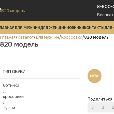
8-800-
Бесплат
ЛАВНАЯ
ДЛЯ МУЖЧИН
ДЛЯ ЖЕНЩИН
НОВИНКИ
КОНТАКТЫ
ДЛЯ
Главная
Каталог
Для мужчин
Кроссовки
820 модель
820 модель
ТИП ОБУВИ
NEW
ботинки
,
кроссовки
Поделиться:
,
туфли