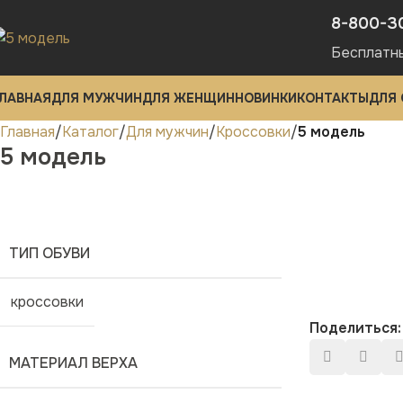
8-800-3
Бесплатн
ЛАВНАЯ
ДЛЯ МУЖЧИН
ДЛЯ ЖЕНЩИН
НОВИНКИ
КОНТАКТЫ
ДЛЯ
Главная
Каталог
Для мужчин
Кроссовки
5 модель
5 модель
ТИП ОБУВИ
кроссовки
Поделиться:
МАТЕРИАЛ ВЕРХА