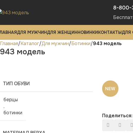
8-800-
Бесплат
ЛАВНАЯ
ДЛЯ МУЖЧИН
ДЛЯ ЖЕНЩИН
НОВИНКИ
КОНТАКТЫ
ДЛЯ
Главная
Каталог
Для мужчин
Ботинки
943 модель
943 модель
ТИП ОБУВИ
NEW
берцы
,
ботинки
Поделиться:
МАТЕРИАЛ ВЕРХА