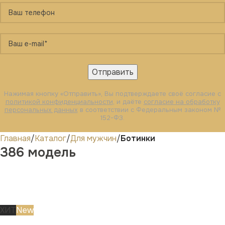
Нажимая кнопку «Отправить», Вы подтверждаете своё согласие с
политикой конфиденциальности
, и даёте
согласие на обработку
персональных данных
в соответствии с Федеральным законом №
152-ФЗ.
Главная
Каталог
Для мужчин
Ботинки
386 модель
ХИТ
New