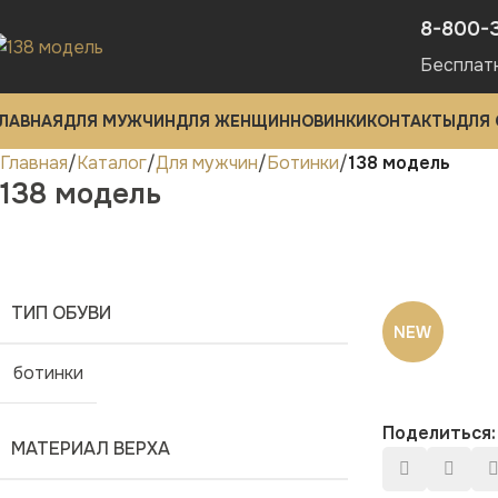
8-800-
Бесплат
ЛАВНАЯ
ДЛЯ МУЖЧИН
ДЛЯ ЖЕНЩИН
НОВИНКИ
КОНТАКТЫ
ДЛЯ
Главная
Каталог
Для мужчин
Ботинки
138 модель
138 модель
ТИП ОБУВИ
NEW
ботинки
Поделиться:
МАТЕРИАЛ ВЕРХА