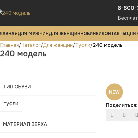
8-800-
Бесплат
ЛАВНАЯ
ДЛЯ МУЖЧИН
ДЛЯ ЖЕНЩИН
НОВИНКИ
КОНТАКТЫ
ДЛЯ
Главная
Каталог
Для женщин
Туфли
240 модель
240 модель
ТИП ОБУВИ
NEW
туфли
Поделиться:
МАТЕРИАЛ ВЕРХА