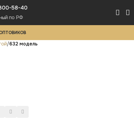
300-58-40
ный по РФ
 ОПТОВИКОВ
той
632 модель