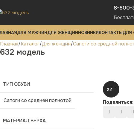
8-800-
Бесплат
ЛАВНАЯ
ДЛЯ МУЖЧИН
ДЛЯ ЖЕНЩИН
НОВИНКИ
КОНТАКТЫ
ДЛЯ
Главная
Каталог
Для женщин
Сапоги со средней полно
632 модель
ТИП ОБУВИ
ХИТ
Сапоги со средней полнотой
Поделиться:
МАТЕРИАЛ ВЕРХА