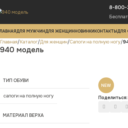
8-800-
Бесплат
ЛАВНАЯ
ДЛЯ МУЖЧИН
ДЛЯ ЖЕНЩИН
НОВИНКИ
КОНТАКТЫ
ДЛЯ
Главная
Каталог
Для женщин
Сапоги на полную ногу
9
940 модель
ТИП ОБУВИ
NEW
сапоги на полную ногу
Поделиться:
МАТЕРИАЛ ВЕРХА