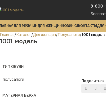
8-800-
Бесплат
ЛАВНАЯ
ДЛЯ МУЖЧИН
ДЛЯ ЖЕНЩИН
НОВИНКИ
КОНТАКТЫ
ДЛЯ
Главная
Каталог
Для женщин
Полусапоги
1001 модель
1001 модель
ТИП ОБУВИ
полусапоги
Поделиться:
МАТЕРИАЛ ВЕРХА