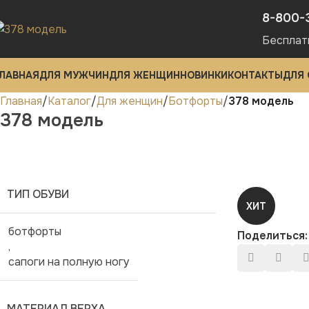
8-800-
Бесплат
ЛАВНАЯ
ДЛЯ МУЖЧИН
ДЛЯ ЖЕНЩИН
НОВИНКИ
КОНТАКТЫ
ДЛЯ
Главная
Каталог
Для женщин
Ботфорты
378 модель
378 модель
ТИП ОБУВИ
ХИТ
ботфорты
Поделиться:
,
сапоги на полную ногу
МАТЕРИАЛ ВЕРХА