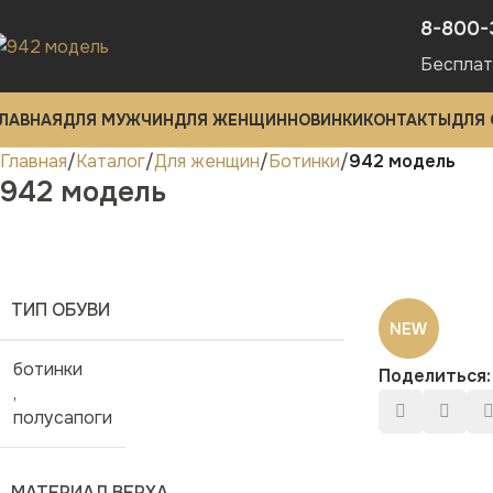
8-800-
Бесплат
ЛАВНАЯ
ДЛЯ МУЖЧИН
ДЛЯ ЖЕНЩИН
НОВИНКИ
КОНТАКТЫ
ДЛЯ
Главная
Каталог
Для женщин
Ботинки
942 модель
942 модель
ТИП ОБУВИ
NEW
ботинки
Поделиться:
,
полусапоги
МАТЕРИАЛ ВЕРХА