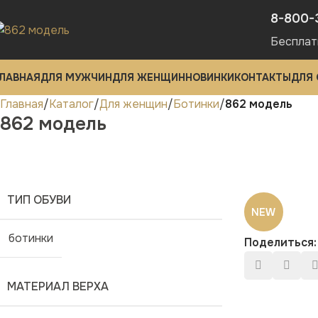
8-800-
Бесплат
ЛАВНАЯ
ДЛЯ МУЖЧИН
ДЛЯ ЖЕНЩИН
НОВИНКИ
КОНТАКТЫ
ДЛЯ
Главная
Каталог
Для женщин
Ботинки
862 модель
862 модель
ТИП ОБУВИ
NEW
ботинки
Поделиться:
МАТЕРИАЛ ВЕРХА