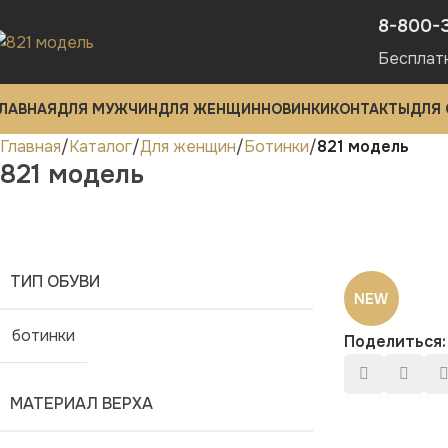
8-800-
Бесплат
ЛАВНАЯ
ДЛЯ МУЖЧИН
ДЛЯ ЖЕНЩИН
НОВИНКИ
КОНТАКТЫ
ДЛЯ
Главная
Каталог
Для женщин
Ботинки
821 модель
821 модель
ТИП ОБУВИ
NEW
ботинки
Поделиться:
МАТЕРИАЛ ВЕРХА