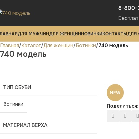
8-800-
Бесплат
ЛАВНАЯ
ДЛЯ МУЖЧИН
ДЛЯ ЖЕНЩИН
НОВИНКИ
КОНТАКТЫ
ДЛЯ
Главная
Каталог
Для женщин
Ботинки
740 модель
740 модель
ТИП ОБУВИ
NEW
ботинки
Поделиться:
МАТЕРИАЛ ВЕРХА