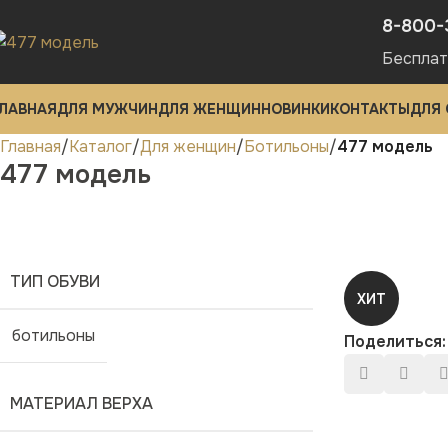
8-800-
Бесплат
ЛАВНАЯ
ДЛЯ МУЖЧИН
ДЛЯ ЖЕНЩИН
НОВИНКИ
КОНТАКТЫ
ДЛЯ
Главная
Каталог
Для женщин
Ботильоны
477 модель
477 модель
ТИП ОБУВИ
ХИТ
ботильоны
Поделиться:
МАТЕРИАЛ ВЕРХА