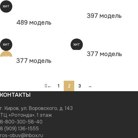
ХИТ
397 модель
489 модель
ХИТ
ХИТ
377 модель
NEW
NEW
377 модель
←
1
2
3
→
КОНТАКТЫ
г. Киров, ул. Воровского, д. 143
ТЦ «Ротонда», 1 этаж
8-800-300-58-40
8 (909) 136-1555
ros-obuv@inbox.ru