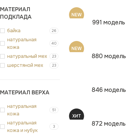
МАТЕРИАЛ
NEW
ПОДКЛАДА
991 модель
байка
26
натуральная
40
кожа
NEW
880 модель
натуральный мех
23
шерстяной мех
23
846 модель
МАТЕРИАЛ ВЕРХА
натуральная
51
кожа
ХИТ
натуральная
872 модель
3
кожа и нубук