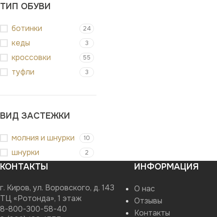
ТИП ОБУВИ
ботинки
24
кеды
3
кроссовки
55
туфли
3
ВИД ЗАСТЕЖКИ
молния и шнурки
10
шнурки
2
КОНТАКТЫ
ИНФОРМАЦИЯ
г. Киров, ул. Воровского, д. 143
О нас
ТЦ «Ротонда», 1 этаж
Отзывы
8-800-300-58-40
Контакты