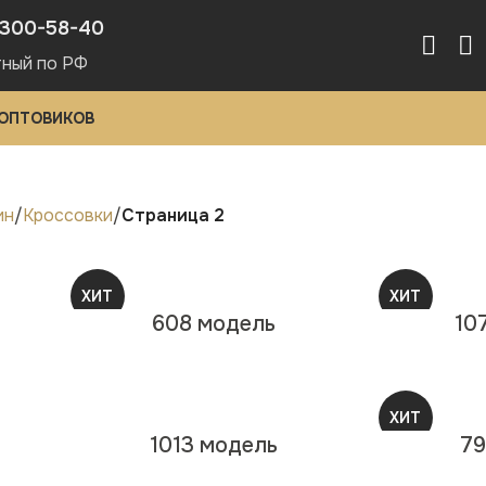
-300-58-40
ный по РФ
 ОПТОВИКОВ
ин
Кроссовки
Страница 2
ХИТ
ХИТ
608 модель
10
NEW
NEW
ХИТ
1013 модель
79
NEW