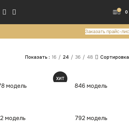
0
0
Заказать прайс-ли
Сортировка
Показать
16
24
36
48
ХИТ
78 модель
846 модель
NEW
2 модель
792 модель