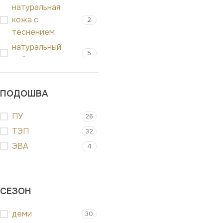
натуральная
кожа с
2
теснением
натуральный
5
нубук
ПОДОШВА
ПУ
26
ТЭП
32
ЭВА
4
СЕЗОН
деми
30